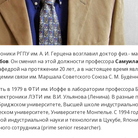
ники РГПУ им. А. И. Герцена возглавил доктор физ.- мат
бов
. Он сменил на этой должности профессора
Самуил
афедрой на протяжении 20 лет, а в настоящее время явл
емии связи им.
Маршала Советского Союза С. М. Будён
ть в 1979 в ФТИ им. Иоффе в лаборатории профессора Б
ктроники ЛЭТИ им. В.И. Ульянова (Ленина). В разные
мбриджском университете, Высшей школе индустриальн
ском университете, Университете Монпелье. С 1994 го
й индустриальной науки и технологии в Цукубе, Япони
ого сотрудника (prime senior researcher).