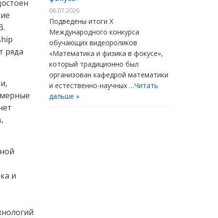
достоен
06.07.2026
ние
Подведены итоги X
В.
Международного конкурса
hip
обучающих видеороликов
т ряда
«Математика и физика в фокусе»,
который традиционно был
организован кафедрой математики
и,
и естественно-научных …
Читать
умерные
дальше »
чет
,
нной
ка и
,
хнологий