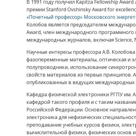
В 1991 году получил Kapitza Fellowship Awar
премии Stanford Ovshinsky Award for excellen
«Почетный профессор» Московского энергети
Колобов является председателем международ
Award, член международного программного 
международных журналов, включая Science, Nat
Научные интересы профессора А.В. Колобов
фазопеременные материалы, оптическая и э
полупроводники, использование синхротронн
свойств материалов из первых принципов. А.
опубликованных в ведущих международных ж
Кафедра физической электроники РГПУ им. А.
кафедрой такого профиля и с таким названи
Российской Федерации. Основное направлен
электроника для нефизических специальнос
преподавание учебных курсов физики, элект
вычислительной физики, физических основ 