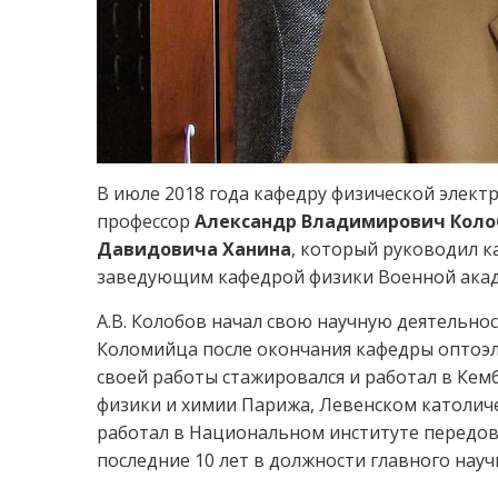
В июле 2018 года кафедру физической электро
профессор
Александр Владимирович Коло
Давидовича Ханина
, который руководил к
заведующим кафедрой физики Военной акад
А.В. Колобов начал свою научную деятельнос
Коломийца после окончания кафедры оптоэле
своей работы стажировался и работал в Ке
физики и химии Парижа, Левенском католиче
работал в Национальном институте передово
последние 10 лет в должности главного научн