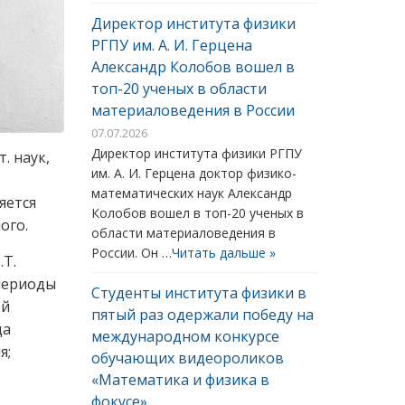
Директор института физики
РГПУ им. А. И. Герцена
Александр Колобов вошел в
топ-20 ученых в области
материаловедения в России
07.07.2026
Директор института физики РГПУ
. наук,
им. А. И. Герцена доктор физико-
а
математических наук Александр
яется
Колобов вошел в топ-20 ученых в
ного
.
области материаловедения в
России. Он …
Читать дальше »
.Т.
 периоды
Студенты института физики в
ой
пятый раз одержали победу на
да
международном конкурсе
я;
обучающих видеороликов
«Математика и физика в
фокусе»