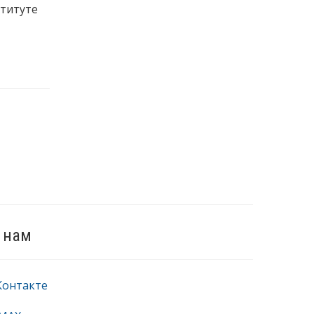
ституте
 нам
Контакте