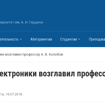
рситет им. А. И. Герцена
еятельность
Абитуриентам
Студентам
Преподав
ки возглавил профессор А. В. Колобов
ектроники возглавил профес
ута
,
16.07.2018
.