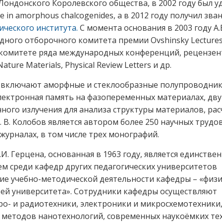
d Лондонского Королевского общества, в 2002 году был у
ce in amorphous chalcogenides, а в 2012 году получил зва
ческого института.
С момента основания в 2003 году А.
ного отборочного комитета премии Ovshinsky Lectures
комитете ряда международных конференций, рецензен
ure Materials, Physical Review Letters и др.
а включают аморфные и стеклообразные полупроводник
лектронная память на фазопеременных материалах, дв
ого излучения для анализа структуры материалов, рас
 В. Колобов является автором более 250 научных трудов
урналах, в том числе трех монографий.
И. Герцена, основанная в 1963 году, является единстве
ем среди кафедр других педагогических университетов
ие учебно-методической деятельности кафедры – «физи
тей университета». Сотрудники кафедры осуществляют
ро- и радиотехники, электроники и микросхемотехники
и методов нанотехнологий, современных наукоёмких те