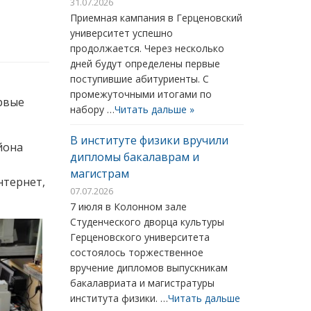
31.07.2026
Приемная кампания в Герценовский
университет успешно
продолжается. Через несколько
дней будут определены первые
поступившие абитуриенты. С
промежуточными итогами по
рвые
набору …
Читать дальше »
В институте физики вручили
йона
дипломы бакалаврам и
магистрам
нтернет,
07.07.2026
7 июля в Колонном зале
Студенческого дворца культуры
Герценовского университета
состоялось торжественное
вручение дипломов выпускникам
бакалавриата и магистратуры
института физики. …
Читать дальше