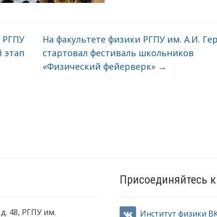
и РГПУ
На факультете физики РГПУ им. А.И. Ге
й этап
стартовал фестиваль школьников
«Физический фейерверк»
→
Присоединяйтесь к
д. 48, РГПУ им.
Институт физики В