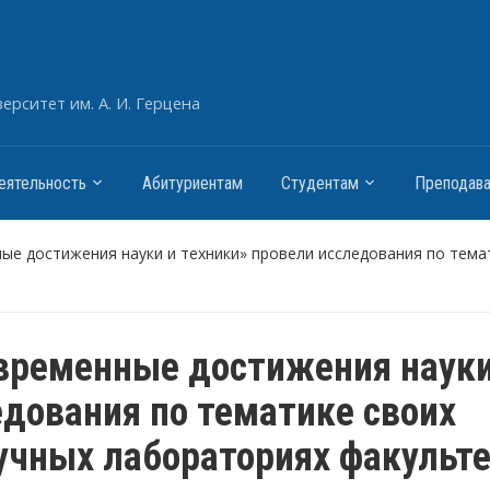
рситет им. А. И. Герцена
еятельность
Абитуриентам
Студентам
Преподав
ые достижения науки и техники» провели исследования по темат
временные достижения науки
едования по тематике своих
аучных лабораториях факульт