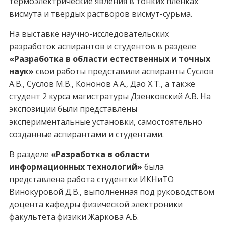
термоэлектрические явления в тонких пленках
висмута и твердых растворов висмут-сурьма.
На выставке научно-исследовательских
разработок аспирантов и студентов в разделе
«Разработка в области естественных и точных
наук»
свои работы представили аспиранты Суслов
А.В., Суслов М.В., Кононов А.А., Дао Х.Т., а также
студент 2 курса магистратуры Дзенковский А.В. На
экспозиции были представлены
экспериментальные установки, самостоятельно
созданные аспирантами и студентами.
В разделе
«Разработка в области
информационных технологий»
была
представлена работа студентки ИКНиТО
Винокуровой Д.В., выполненная под руководством
доцента кафедры физической электроники
факультета физики Жаркова А.Б.