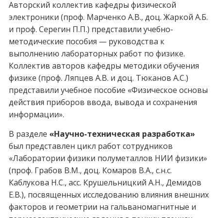
Авторский коллектив кафедры физической
электроники (проф. Марченко А.В., доц. Жаркой А.Б.
и проф. Серегин П.П.) представили учебно-
методические пособия — руководства к
выполнению лабораторных работ по физике.
Коллектив авторов кафедры методики обучения
физике (проф. Ляпцев А.В. и доц. Тюканов А.С.)
представили учебное пособие «Физическое основы
действия приборов ввода, вывода и сохранения
информации».
В разделе
«Научно-техническая разработка»
был представлен цикл работ сотрудников
«Лаборатории физики полуметаллов НИИ физики»
(проф. Грабов В.М., доц. Комаров В.А., с.н.с.
Каблукова Н.С., асс. Крушельницкий А.Н., Демидов
Е.В.), посвященных исследованию влияния внешних
факторов и геометрии на гальваномагнитные и