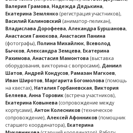
Валерия Грамова
,
Надежда Дядькина
,
Екатерина Землянко
(регистрация участников),
Василий Калиновский
(аниматор-пеликан),
Владислава Дорофеева
,
Алекандра Буршанова
,
Анастасия Ганюкова
,
Анастасия Панина
(фотографы),
Полина Михайлюк
,
Всеволод
Бычков
,
Александра Земцева
,
Екатерина
Рахимова
,
Анастасия Мамонтова
(выставка
оборудования, викторина с вопросами),
Даниил
Шатов
,
Андрей Кондусов
,
Рамазан Магкоев
,
Иван Широтов
,
Маргарита Богомолова
(помощь
на квестах),
Наталия Горбаневская
,
Виктория
Беляева
,
Анна Торовик
(встреча участников),
Екатерина Ковынева
(сопровождение между
корпусами),
Антон Колесников
(техническое
сопровождение),
Алексей Афонников
(помощник
старшего координатора),
Екатерина
Муковникова
(старший координатор). Работу