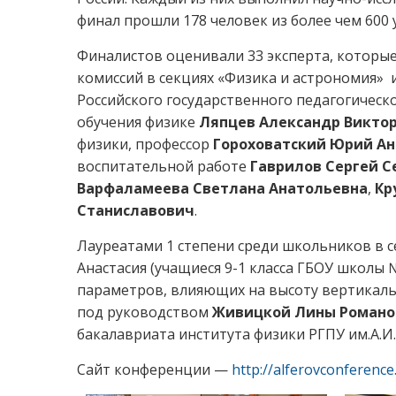
финал прошли 178 человек из более чем 600 
Финалистов оценивали 33 эксперта, которые 
комиссий в секциях «Физика и астрономия» 
Российского государственного педагогическо
обучения физике
Ляпцев Александр Викто
физики, профессор
Гороховатский Юрий А
воспитательной работе
Гаврилов Сергей С
Варфаламеева Светлана Анатольевна
,
Кр
Станиславович
.
Лауреатами 1 степени среди школьников в 
Анастасия (учащиеся 9-1 класса ГБОУ школы 
параметров, влияющих на высоту вертикаль
под руководством
Живицкой Лины Роман
бакалавриата института физики РГПУ им.А.И.
Сайт конференции —
http://alferovconference