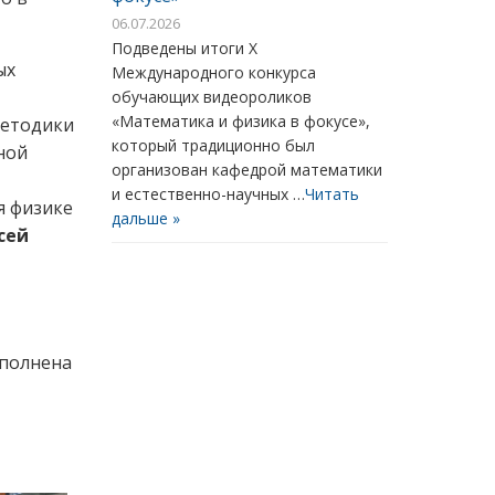
06.07.2026
Подведены итоги X
ых
Международного конкурса
обучающих видеороликов
«Математика и физика в фокусе»,
методики
который традиционно был
ной
организован кафедрой математики
и естественно-научных …
Читать
я физике
дальше »
сей
ыполнена