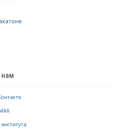
акатоне
 нам
Контакте
 MAX
 института