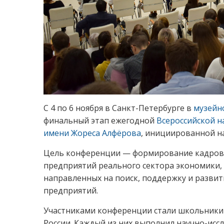
С 4 по 6 ноября в Санкт-Петербурге в
музейн
финальный этап ежегодной
Всероссийской н
имени Жореса Алфёрова
, инициированной н
Цель конференции — формирование кадрово
предприятий реального сектора экономики, 
направленных на поиск, поддержку и разви
предприятий.
Участниками конференции стали школьники 8
России. Каждый из них выполнил научно-иссл