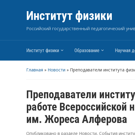
Институт физики
Российский государственный педагогический униве
Институт физики
Образование
Научная д
Главная
»
Новости
»
Преподаватели института физи
Преподаватели институ
работе Всероссийской 
им. Жореса Алферова
Опубликовано в разделе
Новости
,
События инстит