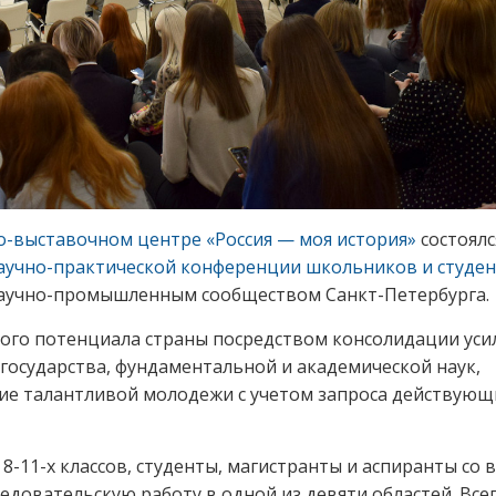
о-выставочном центре «Россия — моя история»
состоялс
аучно-практической конференции школьников и студе
аучно-промышленным сообществом Санкт-Петербурга.
го потенциала страны посредством консолидации уси
государства, фундаментальной и академической наук,
тие талантливой молодежи с учетом запроса действующ
-11-х классов, студенты, магистранты и аспиранты со 
едовательскую работу в одной из девяти областей. Всег