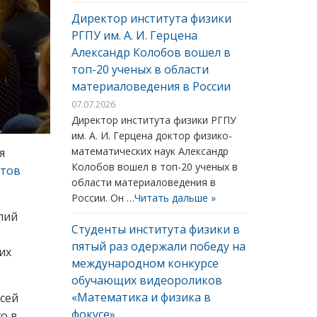
Директор института физики
РГПУ им. А. И. Герцена
Александр Колобов вошел в
топ-20 ученых в области
материаловедения в России
07.07.2026
Директор института физики РГПУ
им. А. И. Герцена доктор физико-
математических наук Александр
я
Колобов вошел в топ-20 ученых в
нтов
области материаловедения в
России. Он …
Читать дальше »
лий
Студенты института физики в
пятый раз одержали победу на
их
международном конкурсе
обучающих видеороликов
«Математика и физика в
всей
фокусе»
о в