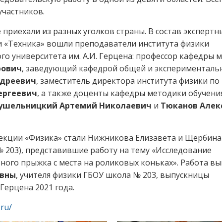
участников.
приехали из разных уголков страны. В состав экспертн
и «Техника» вошли преподаватели института физики
го университета им. А.И. Герцена: профессор кафедры 
рович
, заведующий кафедрой общей и эксперименталь
ндреевич
, заместитель директора института физики по
ергеевич
, а также доценты кафедры методики обучени
ушельницкий Артемий Николаевич
и
Тюканов Алек
секции «Физика» стали Нижникова Елизавета и Щербина
№ 203), представившие работу на тему «Исследование
ного прыжка с места на роликовых коньках». Работа в
овны
, учителя физики ГБОУ школа № 203, выпускницы
Герцена 2021 года.
.ru/