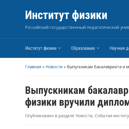
Институт физики
Российский государственный педагогический униве
Институт физики
Образование
Научная д
Главная
»
Новости
»
Выпускникам бакалавриата и м
Выпускникам бакалаври
физики вручили дипло
Опубликовано в разделе
Новости
,
События инстит