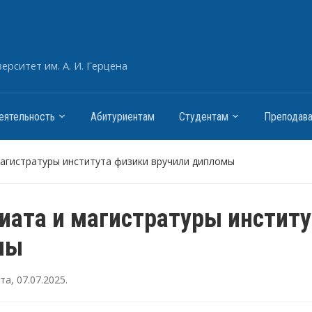
рситет им. А. И. Герцена
еятельность
Абитуриентам
Студентам
Преподав
агистратуры института физики вручили дипломы
ата и магистратуры институ
мы
ута
,
07.07.2025
.