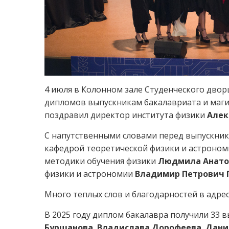
4 июля в Колонном зале Студенческого двор
дипломов выпускникам бакалавриата и маги
поздравил директор института физики
Алек
С напутственными словами перед выпускник
кафедрой теоретической физики и астроно
методики обучения физики
Людмила Анато
физики и астрономии
Владимир Петрович 
Много теплых слов и благодарностей в адре
В 2025 году диплом бакалавра получили 33 в
Буршанова
,
Владислава Дорофеева
,
Дани