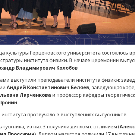
ца культуры Герценовского университета состоялось в
стратуры института физики. В начале церемонии выпу
сандр Владимирович Колобов
.
ами выступили преподаватели института физики: зав
мии
Андрей Константинович Беляев
, заведующая каф
льевна Ларченкова
и профессор кафедры теоретичес
Пронин
.
с института прозвучало в выступлениях выпускников.
ыпускника, из них 3 получили диплом с отличием (
Алекс
ил Проскурин
). Диплом магистра получили 17 выпускни