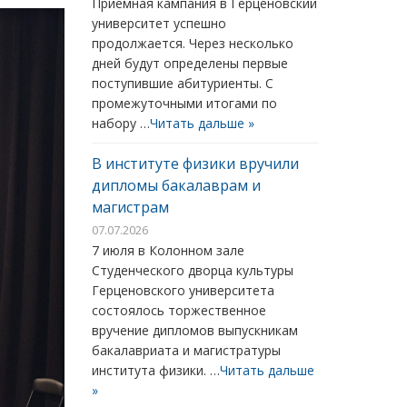
Приемная кампания в Герценовский
университет успешно
продолжается. Через несколько
дней будут определены первые
поступившие абитуриенты. С
промежуточными итогами по
набору …
Читать дальше »
В институте физики вручили
дипломы бакалаврам и
магистрам
07.07.2026
7 июля в Колонном зале
Студенческого дворца культуры
Герценовского университета
состоялось торжественное
вручение дипломов выпускникам
бакалавриата и магистратуры
института физики. …
Читать дальше
»