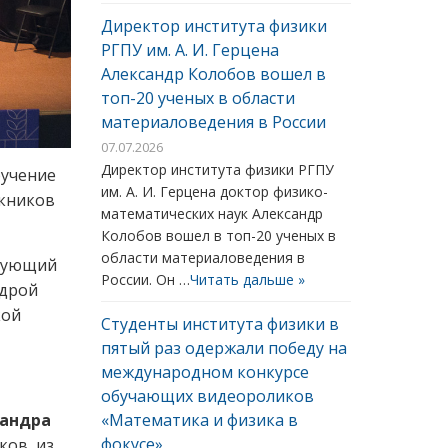
Директор института физики
РГПУ им. А. И. Герцена
Александр Колобов вошел в
топ-20 ученых в области
материаловедения в России
07.07.2026
Директор института физики РГПУ
ручение
им. А. И. Герцена доктор физико-
скников
математических наук Александр
Колобов вошел в топ-20 ученых в
области материаловедения в
едующий
России. Он …
Читать дальше »
едрой
кой
Студенты института физики в
пятый раз одержали победу на
международном конкурсе
обучающих видеороликов
андра
«Математика и физика в
фокусе»
ков, из