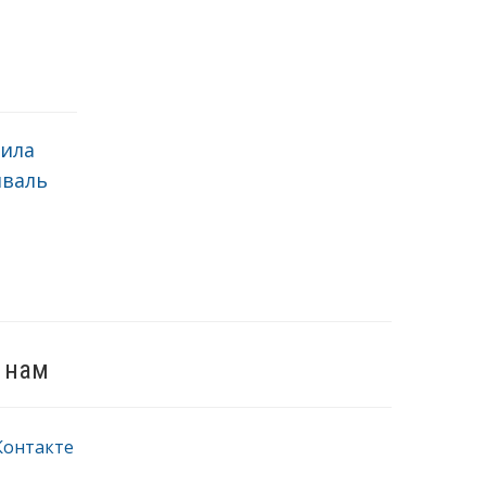
шила
иваль
 нам
Контакте