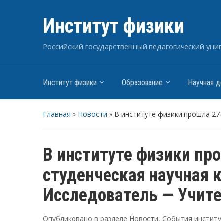
Институт физики
Российский государственный педагогический униве
Институт физики
Образование
Научная д
Главная
»
Новости
»
В институте физики прошла 27
В институте физики пр
студенческая научная 
Исследователь — Учит
Опубликовано в разделе
Новости
,
События инстит