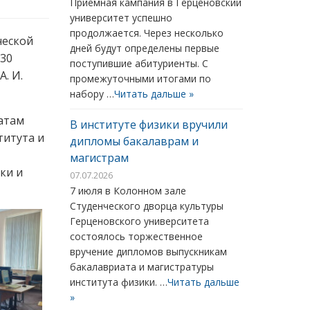
Приемная кампания в Герценовский
университет успешно
продолжается. Через несколько
ческой
дней будут определены первые
 30
поступившие абитуриенты. С
. И.
промежуточными итогами по
набору …
Читать дальше »
татам
В институте физики вручили
титута и
дипломы бакалаврам и
магистрам
ки и
07.07.2026
7 июля в Колонном зале
Студенческого дворца культуры
Герценовского университета
состоялось торжественное
вручение дипломов выпускникам
бакалавриата и магистратуры
института физики. …
Читать дальше
»