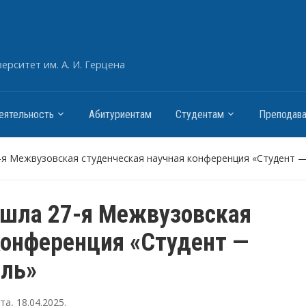
рситет им. А. И. Герцена
еятельность
Абитуриентам
Студентам
Преподав
-я Межвузовская студенческая научная конференция «Студент 
ошла 27-я Межвузовская
конференция «Студент —
ель»
ута
,
18.04.2025
.