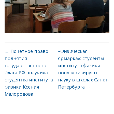
←
Почетное право
«Физическая
поднятия
ярмарка»: студенты
государственного
института физики
флага РФ получила
популяризируют
студентка института
науку в школах Санкт-
физики Ксения
Петербурга
→
Малородова