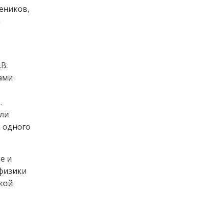
еников,
а
В.
ами
.
или
и одного
е и
 физики
кой