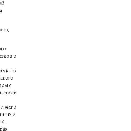
ей
я
рно,
ого
ездов и
ческого
йского
дры с
ической
тически
нных и
.А.
кая