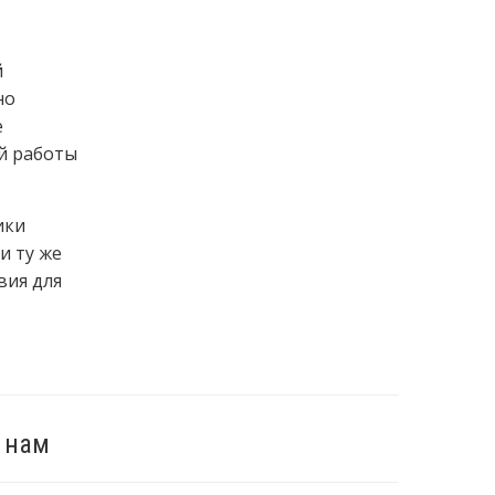
й
но
е
й работы
ики
и ту же
вия для
 нам