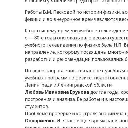
большим уважением среди практикующих пед
Работы В.М. Песковой по истории физики, в
физики и во внеурочное время являются ве
К настоящему времени учебное телевидение 
е — 80-е годы оно оказывало весьма сущес
учебного телевидения по физике была
Н.П. 
направление, которому посвящены многочис
разработки и рекомендации пользовались б
Позднее направление, связанное с учебным
учебных программ по физике, подготовленны
Ленинграда и Ленинградской области.
Любовь Ивановна Ерунова
долгие годы, кр
построения и анализа. Ее работы и в настоя
студентов.
Проблеме проверке и контроля знаний уча
Оноприенко
. И в настоящее время написанн
исключительно значимая по содержанию, явл