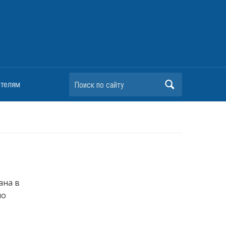
Поиск по сайту
ателям
ана в
ло