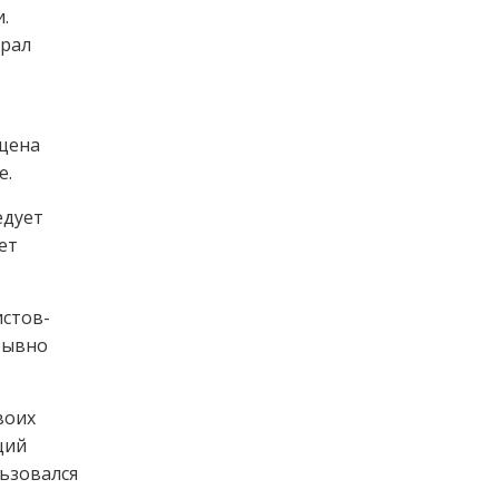
.
ирал
ящена
е.
едует
ет
стов-
рывно
воих
щий
ьзовался