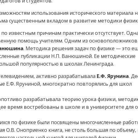
агогов и студентов.
озможностям использования исторического материала н
сьма существенным вкладом в развитие методики физик
по известным причинам практически отсутствует. Одна
твенную помощь учителям. Одним из основоположников
Ванюшина
. Методика решения задач по физике — это е
ленные публикации Н.П. Ванюшиной. Ее методические
ольшой популярностью в школах Ленинграда.
 телевидением, активно разрабатывала
Е.Ф. Ярунина
. Д
е Е.Ф. Яруниной, многократно повторялись для школ
опотливо разрабатывала теорию урока физики, методик
щее время востребованы в школе и в университете для 
щихся по физике были посвящены многочисленные рабо
ая О.В. Оноприенко книга, не столь большая по объему,
яется настольной книгой для учителей физики.