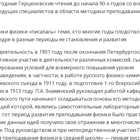
егодные Герценовские чтения до начала 90-х годов со вс
ведущих специалистов в области методики преподавани
ки физики «писалась» теми, кто многие годы плодотво
едре в разные периоды ее становления и развития.
деятельность в 1901 году после окончания Петербургск
тивное участие в деятельности различных комиссий, съ
рмировании условий для всемерного повышения уровня
ведениях, в частности, в работе русского физико-хими
вского съезда в 1911 году, в подготовке 1-го Всеросси
и в 1913 году. П.А. Знаменский руководил работой кафе
рческого пути начинают складываться основы его метод
щей которой, являлись самостоятельные лабораторные
а тот период развития преподавания физики было прак
е данных идей получило свое отражение в многочисле
. Под руководством и при непосредственном участии П
 преподавания физики в средней школе» — первая русс