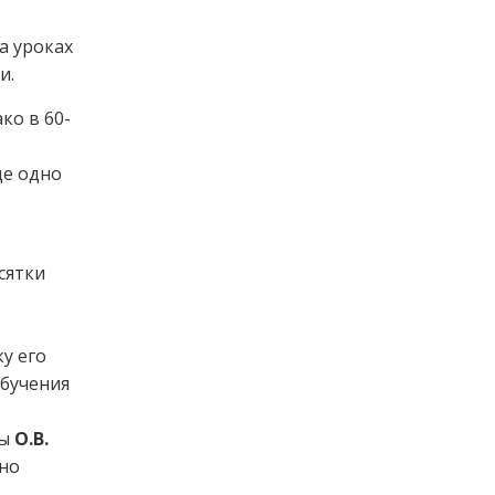
а уроках
и.
ко в 60-
ще одно
есятки
у его
обучения
ты
О.В.
 но