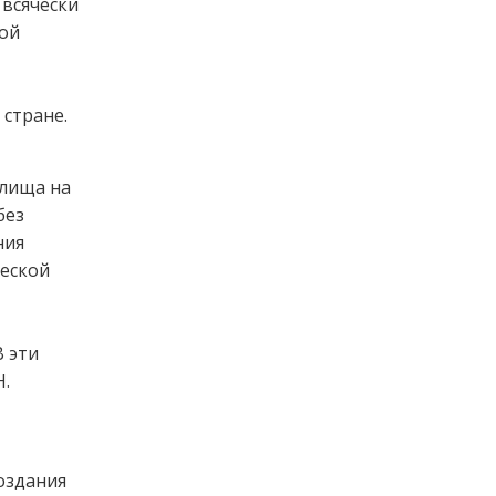
 всячески
кой
стране.
илища на
без
ния
ческой
 эти
Н.
оздания