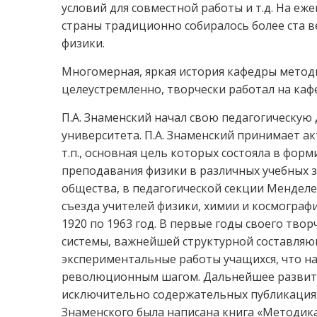
условий для совместной работы и т.д. На еж
страны традиционно собиралось более ста 
физики.
Многомерная, яркая история кафедры методи
целеустремленно, творчески работал на каф
П.А. Знаменский начал свою педагогическую 
университета. П.А. Знаменский принимает ак
т.п., основная цель которых состояла в фо
преподавания физики в различных учебных за
общества, в педагогической секции Менделее
съезда учителей физики, химии и космографи
1920 по 1963 год. В первые годы своего тво
системы, важнейшей структурной составляю
экспериментальные работы учащихся, что н
революционным шагом. Дальнейшее развити
исключительно содержательных публикациях
Знаменского была написана книга «Методика