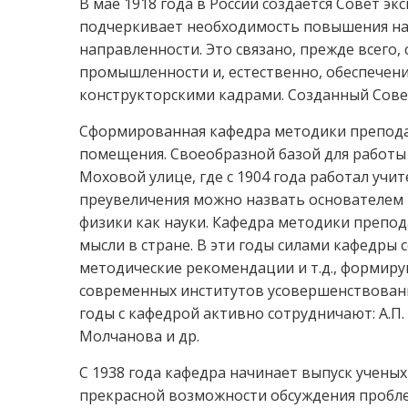
В мае 1918 года в России создается Совет эк
подчеркивает необходимость повышения нау
направленности. Это связано, прежде всего
промышленности и, естественно, обеспече
конструкторскими кадрами. Созданный Сове
Сформированная кафедра методики преподав
помещения. Своеобразной базой для работы
Моховой улице, где с 1904 года работал учи
преувеличения можно назвать основателем
физики как науки. Кафедра методики препо
мысли в стране. В эти годы силами кафедры 
методические рекомендации и т.д., формир
современных институтов усовершенствовани
годы с кафедрой активно сотрудничают: А.П. Аф
Молчанова и др.
С 1938 года кафедра начинает выпуск учены
прекрасной возможности обсуждения пробле