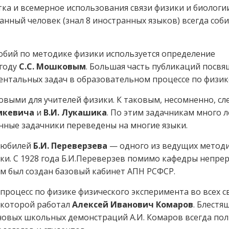
ка и всемерное использования связи физики и биологии
нный человек (знал 8 иностранных языков) всегда соб
обий по методике физики используется определение
 году
С.С. Мошковым
. Большая часть публикаций посв
ентальных задач в образовательном процессе по физик
выми для учителей физики. К таковым, несомненно, сл
ымкевича
и
В.И. Лукашика
. По этим задачникам много л
анные задачники переведены на многие языки.
й юбилей
Б.И. Переверзева
— одного из ведущих методи
и. С 1928 года Б.И.Переверзев помимо кафедры непре
им был создан базовый кабинет АПН РСФСР.
роцесс по физике физического эксперимента во всех с
 которой работал
Алексей Иванович Комаров
. Блестя
новых школьных демонстраций А.И. Комаров всегда пол