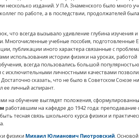
 несколько изданий. У П.А. Знаменского было много уч
коллег по работе, а в последствии, продолжателей был
рок, что всегда вызывало удивление глубина изучения и
. Многочисленные учебные пособия, подготовленные Е.
ции, публикации иного характера связанные с проблем
ами использования истории физики на уроках, работой
обучения, всегда пользовались большой популярностью
ии с исключительными личностными качествами позвол
 Достаточно сказать, что не было в Советском Союзе н
л ее личный аспирант.
ами на обучение выглядят положения, сформулированны
ым
работавшим на кафедре до 1942 года: преподавание
ыть тесная связь школьного курса физики и практичес
а.
ики физики
Михаил Юлианович Пиотровский
. Основой