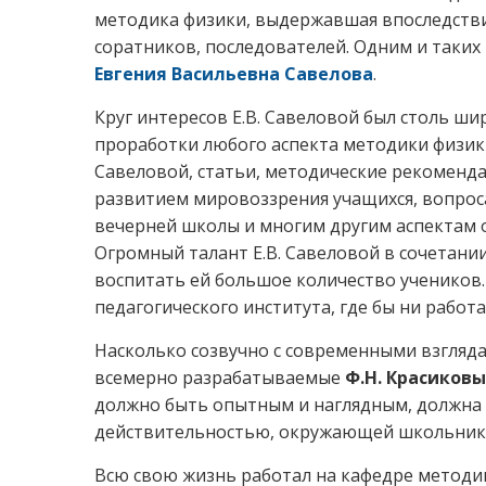
методика физики, выдержавшая впоследствии
соратников, последователей. Одним и таких 
Евгения Васильевна Савелова
.
Круг интересов Е.В. Савеловой был столь ши
проработки любого аспекта методики физики
Савеловой, статьи, методические рекоменда
развитием мировоззрения учащихся, вопрос
вечерней школы и многим другим аспектам 
Огромный талант Е.В. Савеловой в сочетан
воспитать ей большое количество учеников.
педагогического института, где бы ни работа
Насколько созвучно с современными взгляд
всемерно разрабатываемые
Ф.Н. Красиков
должно быть опытным и наглядным, должна б
действительностью, окружающей школьник
Всю свою жизнь работал на кафедре метод