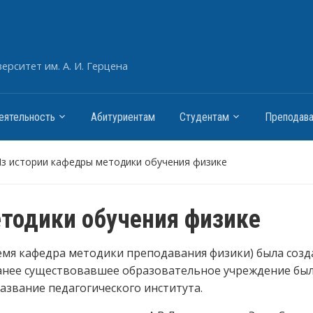
рситет им. А. И. Герцена
еятельность
Абитуриентам
Студентам
Преподав
з истории кафедры методики обучения физике
тодики обучения физике
емя кафедра методики преподавания физики) была созд
к ранее существовавшее образовательное учреждение бы
звание педагогического института.