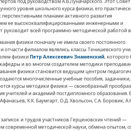
спертов под руководством А.В.Луначарского. Этот Совет
чного уровня школьного курса физики, его практичес
, с перспективными планами активного развития
нием ее высококвалифицированными инженерными и
т руководит всей программно-методической работой в 
ания физики поначалу не имела своего постоянного
 и отчасти филиалом являлись классы Тенишевского уч
телем физики
Петр Алексеевич Знаменский
, которого 
 кафедры и во многом создателем методики преподава
давания физики становится ведущим центром педагоги
создаются многочисленные учебные пособия, задачники,
уются курсы методики физики — своеобразный прообраз
я учителей и академий постдипломного образования. В
анасьев, К.К. Баумгарт, О.Д. Хвольсон, С.А. Боровик, А.
х записок и трудов участников Герценовских чтений —
м современной методической науки, обмена опытом, с